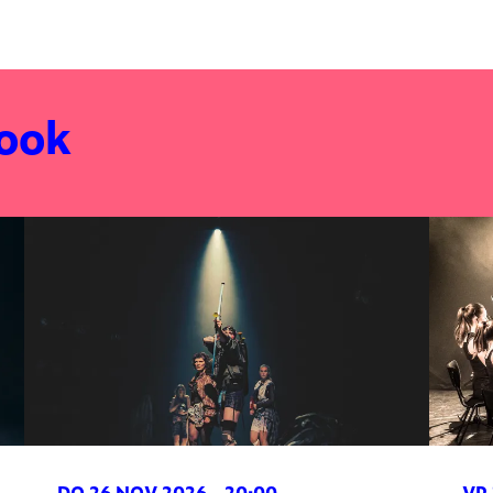
 ook
DO 26 NOV 2026
- 20:00
VR