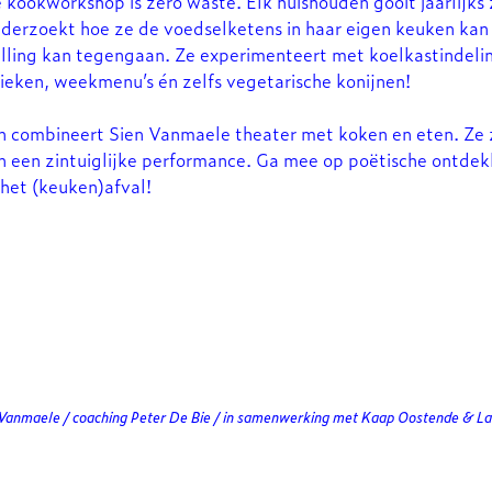
kookworkshop is zero waste. Elk huishouden gooit jaarlijks 
nderzoekt hoe ze de voedselketens in haar eigen keuken ka
illing kan tegengaan. Ze experimenteert met koelkastindel
ieken, weekmenu’s én zelfs vegetarische konijnen!
en combineert Sien Vanmaele theater met koken en eten. Ze 
n een zintuiglijke performance. Ga mee op poëtische ontdek
het (keuken)afval!
 Vanmaele / coaching Peter De Bie / in samenwerking met Kaap Oostende & La