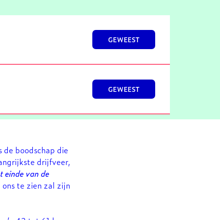
GEWEEST
GEWEEST
ns de boodschap die
grijkste drijfveer,
t einde van de
 ons te zien zal zijn