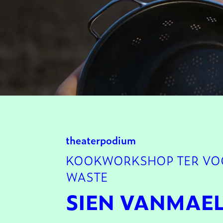
theater
podium
KOOKWORKSHOP TER VOOR
WASTE
SIEN VANMAE