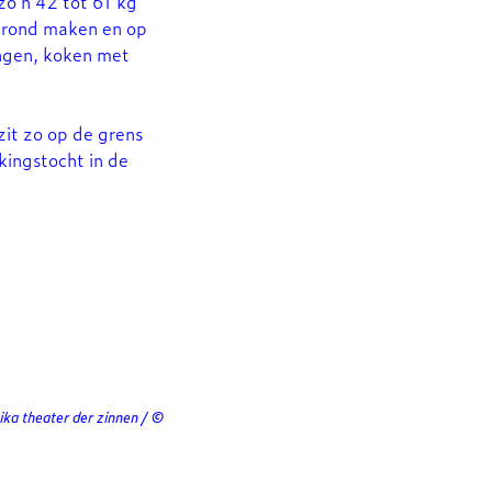
zo’n 42 tot 61 kg
n rond maken en op
ingen, koken met
zit zo op de grens
kingstocht in de
ika theater der zinnen / ©