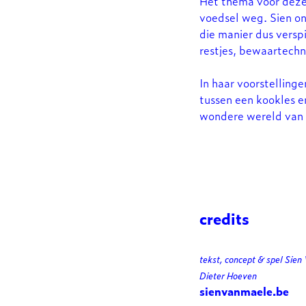
Het thema voor deze 
voedsel weg. Sien o
die manier dus versp
restjes, bewaartechn
In haar voorstelling
tussen een kookles e
wondere wereld van 
credits
tekst, concept & spel Sien
Dieter Hoeven
sienvanmaele.be