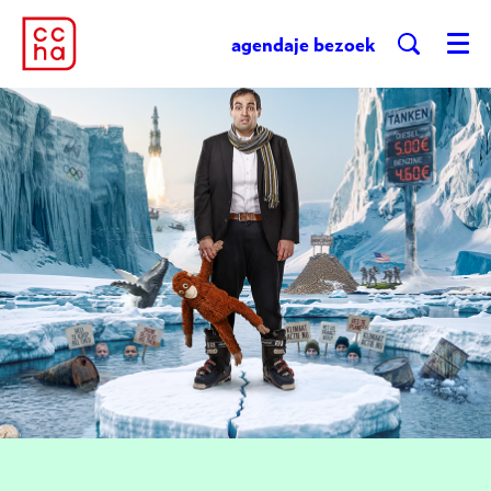
agenda
je bezoek
Menu