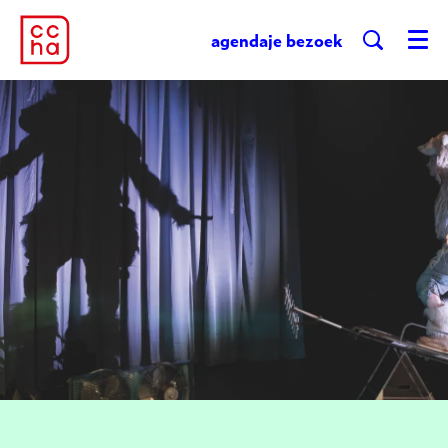
agenda
je bezoek
Menu