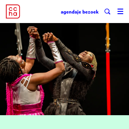
agenda
je bezoek
Menu