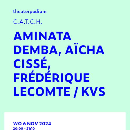
theater
podium
C.A.T.C.H.
AMINATA
DEMBA, AÏCHA
CISSÉ,
FRÉDÉRIQUE
LECOMTE / KVS
WO 6 NOV 2024
20:00
-
21:10