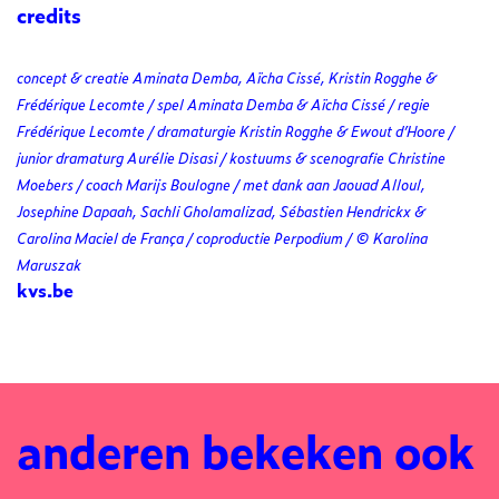
credits
concept & creatie Aminata Demba, Aïcha Cissé, Kristin Rogghe &
Frédérique Lecomte / spel Aminata Demba & Aïcha Cissé / regie
Frédérique Lecomte / dramaturgie Kristin Rogghe & Ewout d’Hoore /
junior dramaturg Aurélie Disasi / kostuums & scenografie Christine
Moebers / coach Marijs Boulogne / met dank aan Jaouad Alloul,
Josephine Dapaah, Sachli Gholamalizad, Sébastien Hendrickx &
Carolina Maciel de França / coproductie Perpodium / © Karolina
Maruszak
kvs.be
anderen bekeken ook