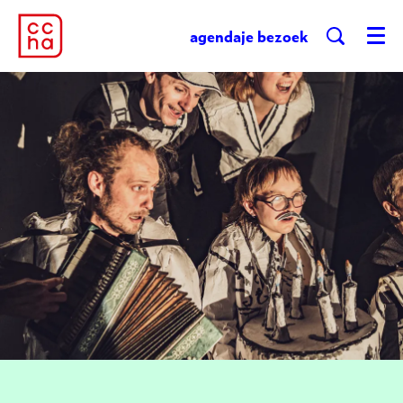
agenda
je bezoek
Menu