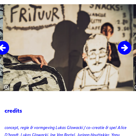
Overslaan
credits
concept, regie & vormgeving Lukas Glowacki / co-creatie & spel Alice
D’hondt, Lukas Glowacki, Ine Van Bortel, Juriaan Houttekier, Yanu