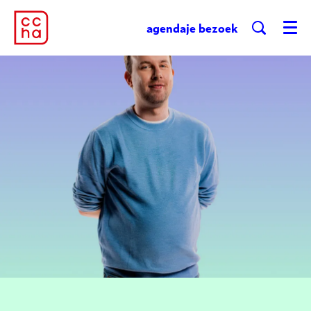
agenda
je bezoek
Menu