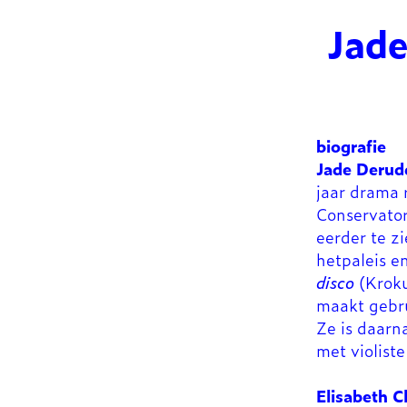
Jade
biografie
Jade Derud
jaar drama 
Conservato
eerder te 
hetpaleis e
disco
(Kroku
maakt gebru
Ze is daarn
met violiste
Elisabeth C