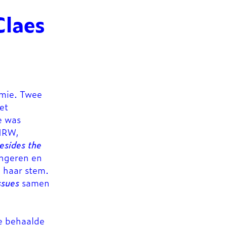
Claes
emie. Twee
et
e was
 NRW,
besides the
ongeren en
n haar stem.
ssues
samen
e behaalde