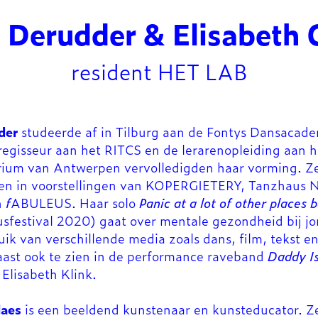
 Derudder & Elisabeth 
resident HET LAB
der
studeerde af in Tilburg aan de Fontys Dansacad
regisseur aan het RITCS en de lerarenopleiding aan h
rium van Antwerpen vervolledigden haar vorming. Z
zien in voorstellingen van KOPERGIETERY, Tanzhaus
n
f
ABULEUS. Haar solo
Panic at a lot of other places 
sfestival 2020) gaat over mentale gezondheid bij j
ik van verschillende media zoals dans, film, tekst e
aast ook te zien in de performance raveband
Daddy I
 Elisabeth Klink.
laes
is een beeldend kunstenaar en kunsteducator. Z