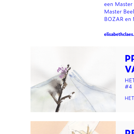
een Master
Master Beel
BOZAR en 
elisabethclae
P
V
HE
#4
HET
R