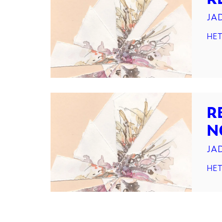
JA
HET
R
N
JA
HET