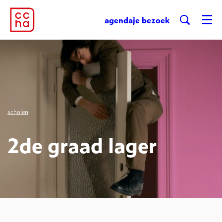
agenda
je bezoek
Menu
scholen
2de graad lager