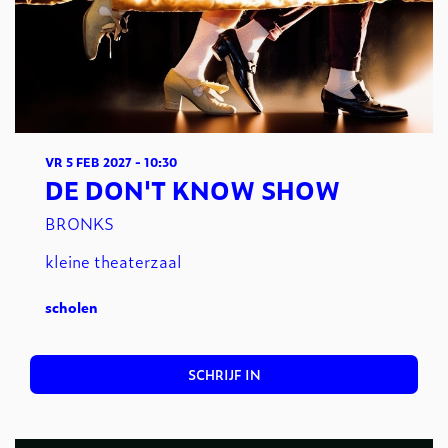
VR 5 FEB 2027
- 10:30
DE DON'T KNOW SHOW
BRONKS
kleine theaterzaal
scholen
SCHRIJF IN