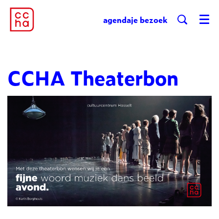
agenda
je bezoek
Menu
CCHA Theaterbon