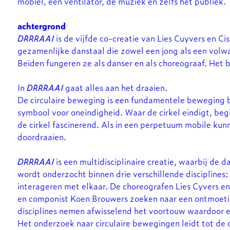
mobiel, een ventilator, de muziek en zelfs het publiek.
achtergrond
DRRRAAI
is de vijfde co-creatie van Lies Cuyvers en 
gezamenlijke danstaal die zowel een jong als een volwas
Beiden fungeren ze als danser en als choreograaf. Het 
In
DRRRAAI
gaat alles aan het draaien.
De circulaire beweging is een fundamentele beweging b
symbool voor oneindigheid. Waar de cirkel eindigt, beg
de cirkel fascinerend. Als in een perpetuum mobile kun
doordraaien.
In
DRRRAAI
is een multidisciplinaire creatie, waarbij de 
wordt onderzocht binnen drie verschillende disciplines:
interageren met elkaar. De choreografen Lies Cyvers en
en componist Koen Brouwers zoeken naar een ontmoetin
disciplines nemen afwisselend het voortouw waardoor e
Het onderzoek naar circulaire bewegingen leidt tot de 