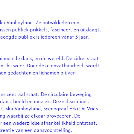
Ciska Vanhoyland. Ze ontwikkelen een
sen publiek prikkelt, fascineert en uitdaagt.
beoogde publiek is iedereen vanaf 3 jaar.
innen de dans, en de wereld. De cirkel staat
int hij weer. Door deze onvatbaarheid, wordt
nen gedachten en lichamen blijven
zoomen
Inzoomen
dans centraal staat. De circulaire beweging
 dans, beeld en muziek. Deze disciplines
 Ciska Vanhoyland, scenograaf Erki De Vries
g waarbij ze elkaar provoceren. De
r een wederzijdse afhankelijkheid ontstaat.
creatie van een dansvoorstelling.