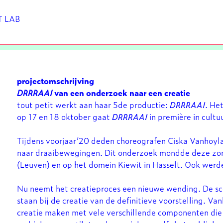
T LAB
projectomschrijving
DRRRAAI
van een onderzoek naar een creatie
tout petit werkt aan haar 5de productie:
DRRRAAI
. He
op 17 en 18 oktober gaat
DRRRAAI
in première in cult
Tijdens voorjaar’20 deden choreografen Ciska Vanhoyl
naar draaibewegingen. Dit onderzoek mondde deze zome
(Leuven) en op het domein Kiewit in Hasselt. Ook werde
Nu neemt het creatieproces een nieuwe wending. De sce
staan bij de creatie van de definitieve voorstelling. V
creatie maken met vele verschillende componenten die d