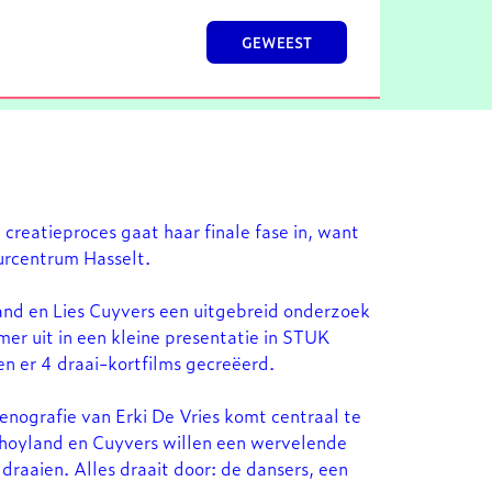
GEWEEST
t creatieproces gaat haar finale fase in, want
uurcentrum Hasselt.
and en Lies Cuyvers een uitgebreid onderzoek
r uit in een kleine presentatie in STUK
n er 4 draai-kortfilms gecreëerd.
nografie van Erki De Vries komt centraal te
anhoyland en Cuyvers willen een wervelende
raaien. Alles draait door: de dansers, een