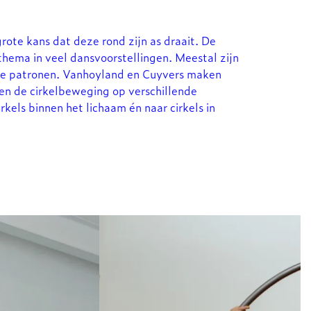
grote kans dat deze rond zijn as draait. De
hema in veel dansvoorstellingen. Meestal zijn
che patronen. Vanhoyland en Cuyvers maken
len de cirkelbeweging op verschillende
els binnen het lichaam én naar cirkels in