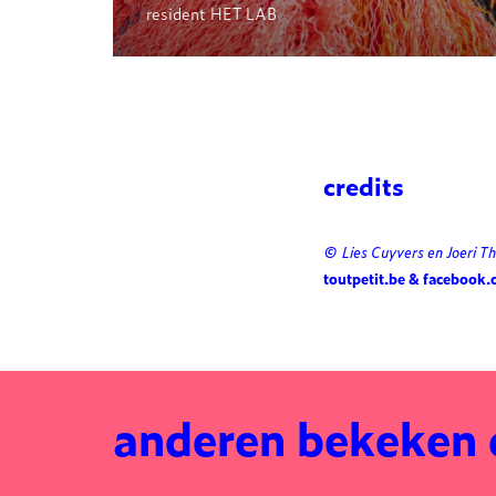
resident HET LAB
credits
© Lies Cuyvers
en Joeri T
toutpetit.be &
facebook.
anderen bekeken