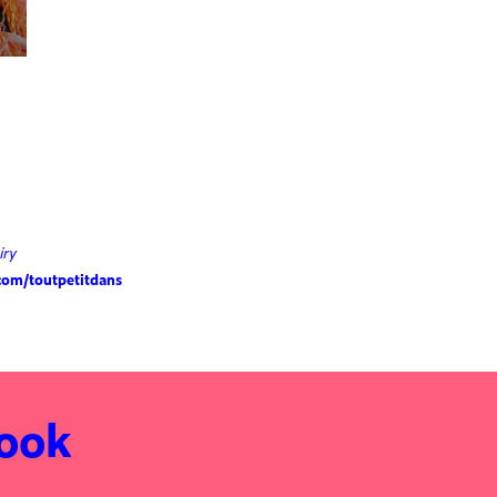
hiry
com/toutpetitdans
 ook