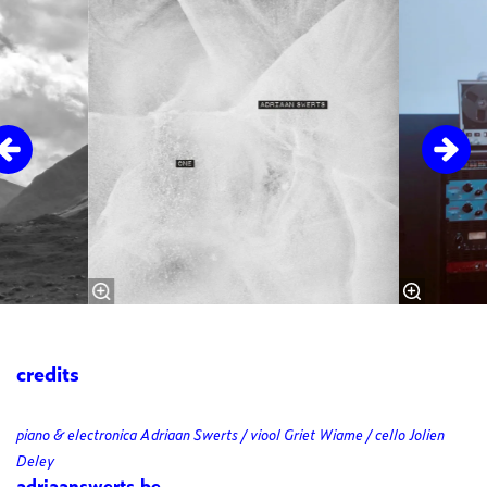
Overslaan
credits
piano & electronica Adriaan Swerts / viool Griet Wiame / cello Jolien
Deley
adriaanswerts.be