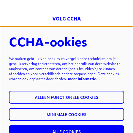
VOLG CCHA
CCHA-ookies
NIEUWSBRIEF
We maken gebruik van cookies en vergelijkbare technieken om je
gebruikservaring te verbeteren, om het gebruik van deze website te
analyseren, om content van derden (zoals bv. video’s) te kunnen
INSCHRIJVEN
afbeelden en voor verschillende andere toepassingen. Deze cookies
worden ook geplaatst door derden.
meer informatie…
ALLEEN FUNCTIONELE COOKIES
MINIMALE COOKIES
© cultuurcentrum Hasselt vzw.
privacy & disclaimer
reset
ALLE COOKIES
cookies