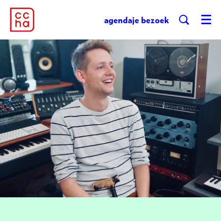
agenda
je bezoek
Menu