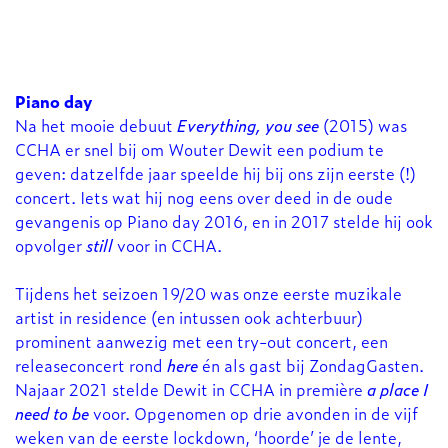
Piano day
Na het mooie debuut
Everything, you see
(2015) was
CCHA er snel bij om Wouter Dewit een podium te
geven: datzelfde jaar speelde hij bij ons zijn eerste (!)
concert. Iets wat hij nog eens over deed in de oude
gevangenis op Piano day 2016, en in 2017 stelde hij ook
opvolger
still
voor in CCHA.
Tijdens het seizoen 19/20 was onze eerste muzikale
artist in residence (en intussen ook achterbuur)
prominent aanwezig met een try-out concert, een
releaseconcert
rond
here
én als gast bij ZondagGasten.
Najaar 2021 stelde Dewit in CCHA in première
a place I
need to be
voor. Opgenomen op drie avonden in de vijf
weken van de eerste lockdown, ‘hoorde’ je de lente,