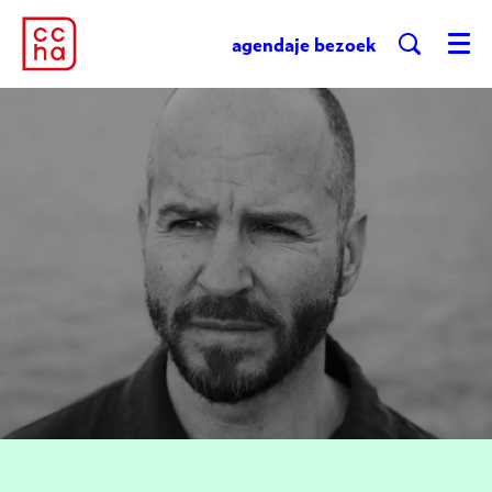
agenda
je bezoek
Menu