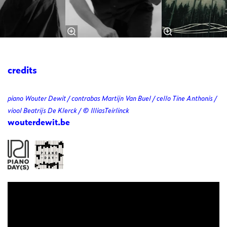
credits
piano Wouter Dewit / contrabas Martijn Van Buel / cello Tine Anthonis /
viool Beatrijs De Klerck / © IlliasTeirlinck
wouterdewit.be