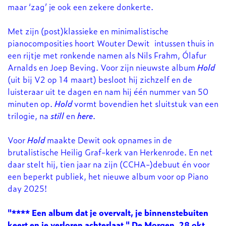
maar ‘zag’ je ook een zekere donkerte.
Met zijn (post)klassieke en minimalistische
pianocomposities hoort Wouter Dewit intussen thuis in
een rijtje met ronkende namen als Nils Frahm, Ólafur
Arnalds en Joep Beving. Voor zijn nieuwste album
Hold
(uit bij V2 op 14 maart) besloot hij zichzelf en de
luisteraar uit te dagen en nam hij één nummer van 50
minuten op.
Hold
vormt bovendien het sluitstuk van een
trilogie, na
still
en
here
.
Voor
Hold
maakte Dewit ook opnames in de
brutalistische Heilig Graf-kerk van Herkenrode. En net
daar stelt hij, tien jaar na zijn (CCHA-)debuut én voor
een beperkt publiek, het nieuwe album voor op Piano
day 2025!
"**** Een album dat je overvalt, je binnenstebuiten
keert en je verloren achterlaat." De Morgen, 28 okt