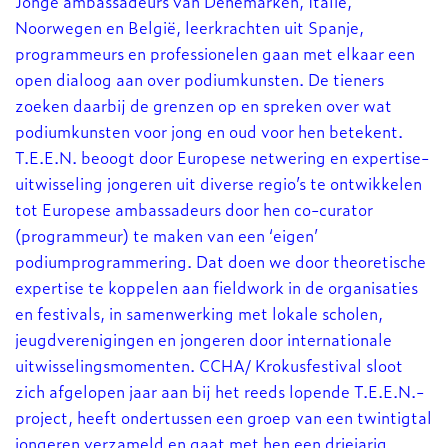
Jonge ambassadeurs van Denemarken, Italië,
Noorwegen en België, leerkrachten uit Spanje,
programmeurs en professionelen gaan met elkaar een
open dialoog aan over podiumkunsten. De tieners
zoeken daarbij de grenzen op en spreken over wat
podiumkunsten voor jong en oud voor hen betekent.
T.E.E.N. beoogt door Europese netwering en expertise-
uitwisseling jongeren uit diverse regio’s te ontwikkelen
tot Europese ambassadeurs door hen co-curator
(programmeur) te maken van een ‘eigen’
podiumprogrammering. Dat doen we door theoretische
expertise te koppelen aan fieldwork in de organisaties
en festivals, in samenwerking met lokale scholen,
jeugdverenigingen en jongeren door internationale
uitwisselingsmomenten. CCHA/ Krokusfestival sloot
zich afgelopen jaar aan bij het reeds lopende T.E.E.N.-
project, heeft ondertussen een groep van een twintigtal
jongeren verzameld en gaat met hen een driejarig