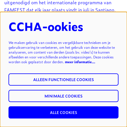
uitgenodigd om het internationale programma van
FAMFEST dat elk jaar plaats vindt in juli in Santiago,
Chili te coördineren. Verder is ze adviseur bij IPAY en
CCHA-ookies
maakt ze deel uit van de internationale board van
Assitej.
We maken gebruik van cookies en vergelijkbare technieken om je
PUSH+ & T.E.E.N.
gebruikservaring te verbeteren, om het gebruik van deze website te
PRESENTATIE VAN TWEE CREATIVE EUROPE
analyseren, om content van derden (zoals bv. video’s) te kunnen
afbeelden en voor verschillende andere toepassingen. Deze cookies
PROJECTEN
worden ook geplaatst door derden.
meer informatie…
wo 06 mrt 2019 / 10 – 12.30u / V.O.C., A.
Rodenbachstraat 18 / voor professionelen en
ALLEEN FUNCTIONELE COOKIES
geïnteresseerden / gratis
Op deze morgen stellen we twee Europese projecten
MINIMALE COOKIES
voor waar Krokusfestival aan participeert. Aansluitend
is er tijd en ruimte voor een aantal gesprekstafels over
ALLE COOKIES
de thema’s die beide projecten aansnijden.