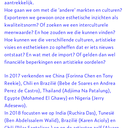
aantrekkelijk.
Hoe gaan we om met die 'andere' markten en culturen?
Exporteren we gewoon onze esthetische inzichten als
kwaliteitsnorm? Of zoeken we een interculturele
meerwaarde? En hoe zouden we die kunnen vinden?
Hoe kunnen we die verschillende culturen, artistieke
visies en esthetieken zo opheffen dat er iets nieuws
ontstaat? En wat met de import? Of gelden dan wel
financiële beperkingen een artistieke oordelen?
In 2017 verkenden we China (Forinna Chen en Tony
Reekie), Chili en Brazilië (Bebe de Soares en Andrea
Perez de Castro), Thailand (Adjiima Na Patalung),
Egypte (Mohamed El Ghawy) en Nigeria (Jerry
Adesewo).
In 2018 focusten we op India (Ruchira Das), Tunesië
(Ben Abdelssalem Walid), Brazilië (Karen Acioly) en
Chili (Pilar Santelices,) en op de artiesten zelf (Alvaro