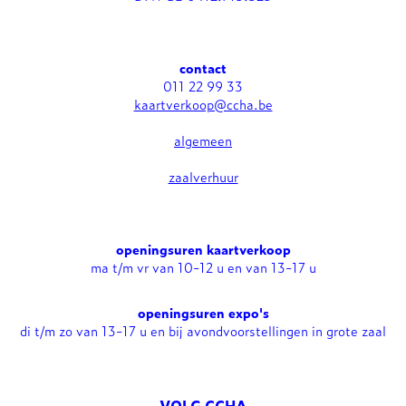
contact
011 22 99 33
kaartverkoop@ccha.be
algemeen
zaalverhuur
openingsuren kaartverkoop
ma t/m vr van 10-12 u en van 13-17 u
openingsuren expo's
di t/m zo van 13-17 u en bij avondvoorstellingen in grote zaal
VOLG CCHA